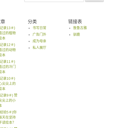
for:
文章
分类
链接表
记录13＃}
书写日常
敖鲁古雅
看过的植物
广告门外
驯鹿
绘本
成为母亲
记录12＃}
私人展厅
看过的动物
绘本
记录11＃}
看过的冷门
绘本
记录10＃}
心尖尖上的
绘本
记录9＃} 赞
尖尖上的小
本
经验5＃}你
每天在坚持
子读绘本？