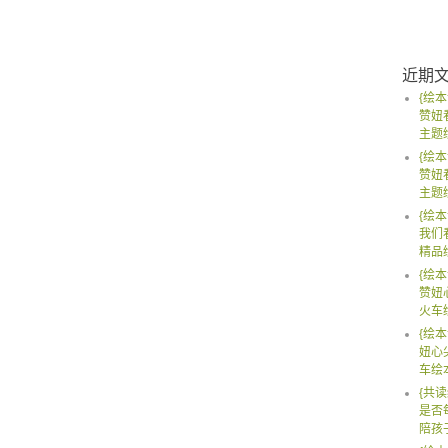
近期
{绘本
赞妞
主题
{绘本
赞妞
主题
{绘本
我们
精品
{绘本
赞妞
火车
{绘本
妞心
车绘
{共读
是否
陪孩