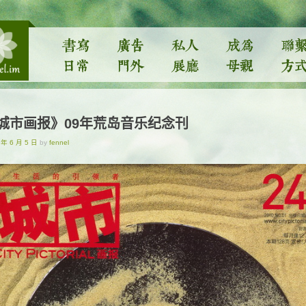
城市画报》09年荒岛音乐纪念刊
 年 6 月 5 日
by
fennel