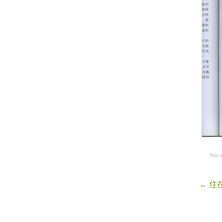
This 
Post
←
住
navigati