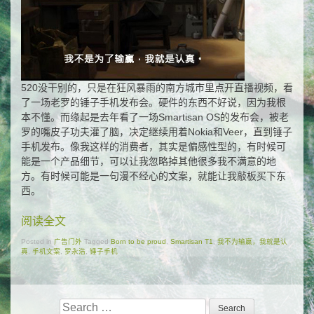
520没干别的，只是在狂风暴雨的南方城市里点开直播视频，看
了一场老罗的锤子手机发布会。硬件的东西不好说，因为我根
本不懂。而缘起是去年看了一场Smartisan OS的发布会，被老
罗的嘴皮子功夫灌了脑，决定继续用着Nokia和Veer，直到锤子
手机发布。像我这样的消费者，其实是偏感性型的，有时候可
能是一个产品细节，可以让我忽略掉其他很多我不满意的地
方。有时候可能是一句漫不经心的文案，就能让我敲板买下东
西。
阅读全文
Posted in
广告门外
Tagged
Born to be proud
,
Smartisan T1
,
我不为输赢，我就是认
真
,
手机文案
,
罗永浩
,
锤子手机
Search