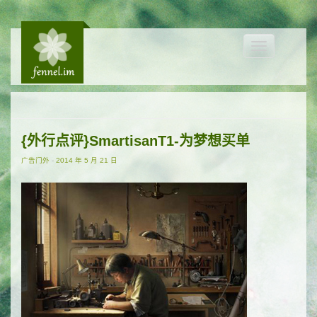
Toggle
navigation
{外行点评}SmartisanT1-为梦想买单
广告门外
-
2014 年 5 月 21 日