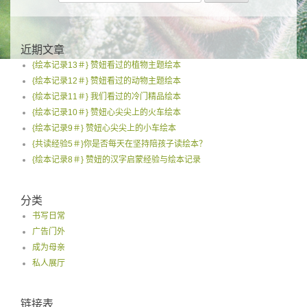
for:
近期文章
{绘本记录13＃} 赞妞看过的植物主题绘本
{绘本记录12＃} 赞妞看过的动物主题绘本
{绘本记录11＃} 我们看过的冷门精品绘本
{绘本记录10＃} 赞妞心尖尖上的火车绘本
{绘本记录9＃} 赞妞心尖尖上的小车绘本
{共读经验5＃}你是否每天在坚持陪孩子读绘本？
{绘本记录8＃} 赞妞的汉字启蒙经验与绘本记录
分类
书写日常
广告门外
成为母亲
私人展厅
链接表