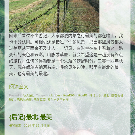
回来后看过不少游记，大家都说内蒙之行最美的都在路上，我
也十分认同。可相机还是错过了许多风景，只因那些风景都太
过美丽从容而来不及让人一一记录，有时坐在车上看着这一路
变幻的天色和云彩，山脉或草原，就会希望这是一趟没有终点
的旅程，任何的停顿都是一个失落的梦醒时分。二零一四年秋
天，我在额尔古纳河右岸，呼伦贝尔边陲，那里有最北的最
美，也有最美的最北。
阅读全文
Posted in
私人展厅
Tagged
hulunber
,
nikonD90
,
nikonF3
,
呼伦贝尔
,
最北
,
胶卷相机
,
胶片
,
陈巴尔虎旗
,
陈旗草原
,
额尔古纳河右岸
{后记}最北,最美
书写日常
-
2014 年 12 月 5 日