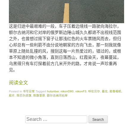
这是归途中最艰难的一段，车子压着边境线一路驶向海拉尔，
额尔古纳河和它对岸的俄罗斯边陲山城久久都退不出视线范围
之外，也曾想过摇下窗子让那浅红色的火车票随风而去，但归
心却总有一些利箭不由分说地朝家的方向飞去，那一刻我就像
草原上随处乱撞的风，搜刮这每一片热爱过的，错过的，或根
本不知道的微小角落，直到日落西山，红霞染天，夜幕蔓延，
乌黑得只有车灯探着前方几米开外的路，才肯说一声珍重再
见。
阅读全文
Posted in
书写日常
Tagged
hulunber
,
nikonD90
,
nikonF3
,
呼伦贝尔
,
最北
,
胶卷相机
,
胶片
,
陈巴尔虎旗
,
陈旗草原
,
额尔古纳河右岸
Search
for: