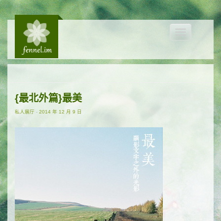
Toggle
navigation
{最北外篇}最美
私人展厅
-
2014 年 12 月 9 日