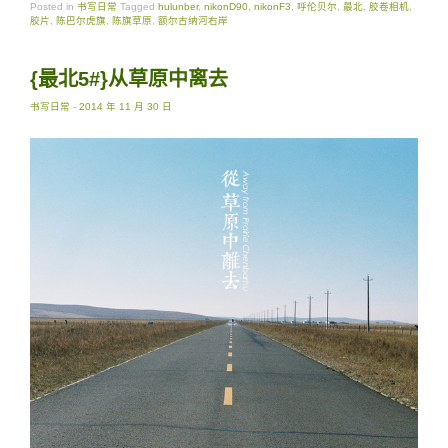
Posted in
书写日常
Tagged
hulunber
,
nikonD90
,
nikonF3
,
呼伦贝尔
,
最北
,
胶卷相机
,
胶片
,
陈巴尔虎旗
,
陈旗草原
,
额尔古纳河右岸
{最北5#}从草原中离去
书写日常
-
2014 年 11 月 30 日