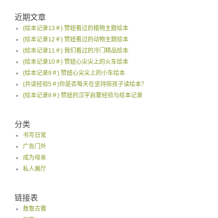
近期文章
{绘本记录13＃} 赞妞看过的植物主题绘本
{绘本记录12＃} 赞妞看过的动物主题绘本
{绘本记录11＃} 我们看过的冷门精品绘本
{绘本记录10＃} 赞妞心尖尖上的火车绘本
{绘本记录9＃} 赞妞心尖尖上的小车绘本
{共读经验5＃}你是否每天在坚持陪孩子读绘本？
{绘本记录8＃} 赞妞的汉字启蒙经验与绘本记录
分类
书写日常
广告门外
成为母亲
私人展厅
链接表
敖鲁古雅