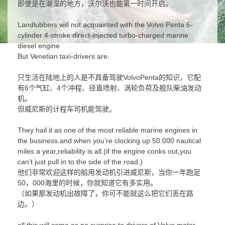
即使是在潮湿的地方，沃尔沃也能第一时间开启。
Landlubbers will not acquainted with the Volvo Penta 6-
cylinder 4-stroke direct-injected turbo-charged marine
diesel engine
But Venetian taxi-drivers are.
只生活在陆地上的人是不具备驾驶VolvoPenta的知识，它配
有6个气缸、4个冲程、径直喷射、涡轮负荷及舰队柴油发动
机。
但威尼斯的计程车司机能驾驶。
They hail it as one of the most reliable marine engines in
the business.and when you’re clocking up 50.000 nautical
miles a year,reliability is all.(if the engine conks out,you
can’t just pull in to the side of the road.)
他们非常欢迎这样的船用发动机引进威尼斯，当你一年跑足
50，000海里的时候，你就知道它有多实用。
（如果那发动机出故障了，你可不能就这么把它们丢在路
边。）
all this will come as no surprise to drivers of Volvo motor