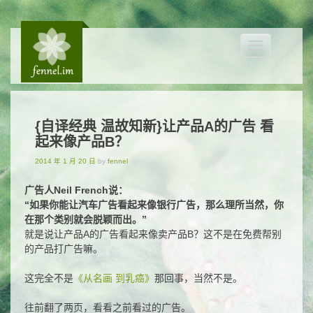
Toggle
navigation
{自译经典 温故知新}让产品A的广告 看
起来像产品B？
2014 年 1 月 20 日
by
fennel
广告人Neil French说：
“如果你能让汽车广告看起来像银行广告，那么理所当然，你
在那个类别就会脱颖而出。”
就是说让产品A的广告看起来像卖产品B？这不是在免费帮别
的产品打广告嘛。
这完全不是
《从名画 到乳癌》
那回事，当然不是。
往前翻了两页，看看之前看过的广告。