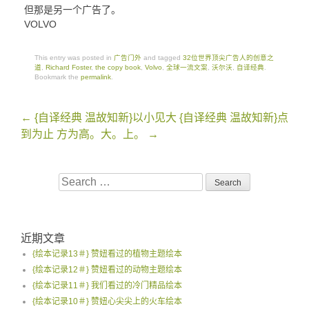
但那是另一个广告了。
VOLVO
This entry was posted in
广告门外
and tagged
32位世界顶尖广告人的创意之
道
,
Richard Foster
,
the copy book
,
Volvo
,
全球一流文案
,
沃尔沃
,
自译经典
.
Bookmark the
permalink
.
Post
←
{自译经典 温故知新}以小见大
{自译经典 温故知新}点
navigation
到为止 方为高。大。上。
→
Search
for:
近期文章
{绘本记录13＃} 赞妞看过的植物主题绘本
{绘本记录12＃} 赞妞看过的动物主题绘本
{绘本记录11＃} 我们看过的冷门精品绘本
{绘本记录10＃} 赞妞心尖尖上的火车绘本