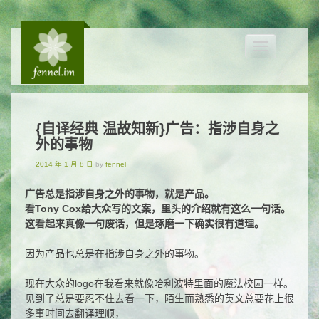
Toggle
navigation
{自译经典 温故知新}广告：指涉自身之
外的事物
2014 年 1 月 8 日
by
fennel
广告总是指涉自身之外的事物，就是产品。
看Tony Cox给大众写的文案，里头的介绍就有这么一句话。
这看起来真像一句废话，但是琢磨一下确实很有道理。
因为产品也总是在指涉自身之外的事物。
现在大众的logo在我看来就像哈利波特里面的魔法校园一样。
见到了总是要忍不住去看一下，陌生而熟悉的英文总要花上很
多事时间去翻译理顺，