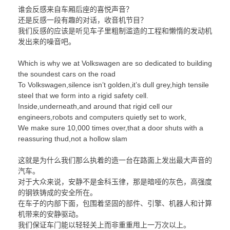
谁会反感来自车厢后座的喜悦声音？
还是反感一段有趣的对话，收音机节目？
我们反感的应该是听见车子里粗制滥造的工程和懒惰的发动机
发出来的噪音吧。
Which is why we at Volkswagen are so dedicated to building
the soundest cars on the road
To Volkswagen,silence isn’t golden,it’s dull grey,high tensile
steel that we form into a rigid safety cell.
Inside,underneath,and around that rigid cell our
engineers,robots and computers quietly set to work,
We make sure 10,000 times over,that a door shuts with a
reassuring thud,not a hollow slam
这就是为什么我们那么执着的造一台在路面上发出最大声音的
汽车。
对于大众来说，安静不是金科玉律，那是暗哑的灰色，高强度
的钢铁铸成的安全所在。
在车子的内部下面，包围着坚固的部件、引擎、机器人和计算
机带来的安静驱动。
我们保证车门能以轻轻关上而非重重甩上一万次以上。