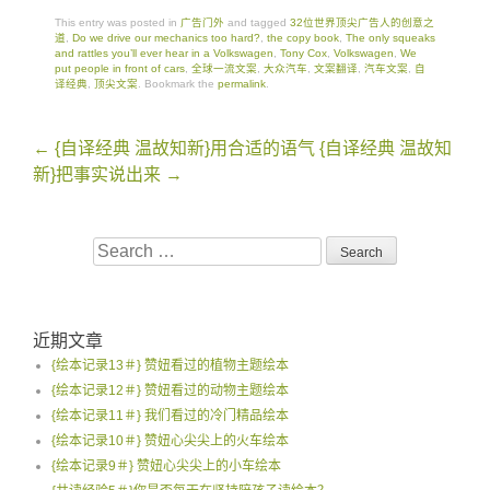
This entry was posted in
广告门外
and tagged
32位世界顶尖广告人的创意之
道
,
Do we drive our mechanics too hard?
,
the copy book
,
The only squeaks
and rattles you’ll ever hear in a Volkswagen
,
Tony Cox
,
Volkswagen
,
We
put people in front of cars
,
全球一流文案
,
大众汽车
,
文案翻译
,
汽车文案
,
自
译经典
,
顶尖文案
. Bookmark the
permalink
.
Post
←
{自译经典 温故知新}用合适的语气
{自译经典 温故知
navigation
新}把事实说出来
→
Search
for:
近期文章
{绘本记录13＃} 赞妞看过的植物主题绘本
{绘本记录12＃} 赞妞看过的动物主题绘本
{绘本记录11＃} 我们看过的冷门精品绘本
{绘本记录10＃} 赞妞心尖尖上的火车绘本
{绘本记录9＃} 赞妞心尖尖上的小车绘本