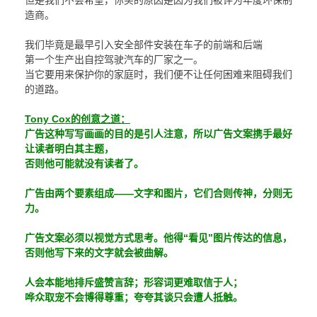
但是我们不会希望，你买的原因是因为我们被评为年度环保制
造商。
我们毕竟是最早引入安全部件安装在车子的前端和后端
第一个生产出自控驾驶汽车的厂家之一。
当它要用来保护你的家庭时，我们便不让任何困难来阻碍我们
的道路。
Tony Cox的创意之道：
广告这种写写画画的目的是引人注意，所以广告文案携手最好
让读者明白其主题，
否则他可能就没有读者了。
广告由两个要素组成——文字和图片，它们合则传神，分则无
力。
广告文案必须以视觉方式思考。他得“看见”图片传达的信息，
否则他写下来的文字就会被曲解。
人会本能地排斥盛赞言辞；形容词更难取信于人；
哗众取宠不会博得尊重；夸夸其谈只会遭人抵触。