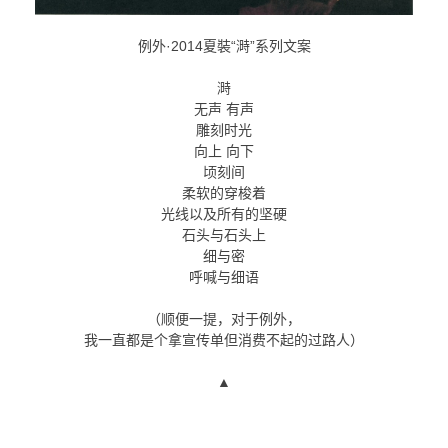
例外·2014夏裝“溡”系列文案
溡
无声 有声
雕刻时光
向上 向下
顷刻间
柔软的穿梭着
光线以及所有的坚硬
石头与石头上
细与密
呼喊与细语
（顺便一提，对于例外，
我一直都是个拿宣传单但消费不起的过路人）
▲