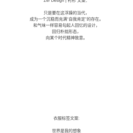
Ze/ Design | 衬衫 文案：
只是要在这浮躁的当代，
成为一个沉稳而充满“自我肯定”的存在。
和气味一样容易勾起人回忆的设计，
回归朴拙形态，
向某个时代精神致意。
衣服标签文案:
世界是我的想象