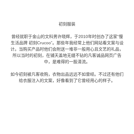
初刻服装
曾经就职于金山的文科男许晓辉，于2010年时创办了这家“慢
生活品牌 初刻Crucoo”。那些年我经常上他们网站看文案与设
计。当购买产品时他们会附送一堆非一般用心且文艺的礼品，
所以当时的初刻，在铺天盖地无缝不钻的凡客诚品网页广告
中，是难得的一股清流。
如今初刻被凡客收购，衣物出品远远不如曾经。不过还有他们
给衣服注入的文案，好像看到了它曾经用心的样子。