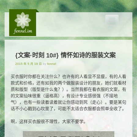
Toggle
navigation
{文案·时刻 10#} 情怀如诗的服装文案
2015 年 5 月 19 日
by
fennel
买衣服时你都在关注什么？也许有的人看显不显瘦，有的人看
款式和价格，还有如我的两个做服装设计的朋友，她们就看材
质和版型（版型是什么鬼？）。当然我都在看衣服的文案，有
的文案仙味很重（逼格高），有设计专业感很强（不接地
气），也有一些读着读着就让你感动到死（走心）。要是某句
话不小心戳到心坎里了，可能不太适合衣服都会照单全收了。
啊，这样买衣服很不理性，大家不要学。