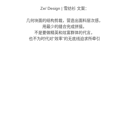
Ze/ Design | 雪纺衫 文案：
几何块面的结构剪裁，营造出面料层次感，
用最少的缝合完成拼接。
不是要做精英和炫富群体的代言，
也不为时代对“效率”的无底线迫求所牵引