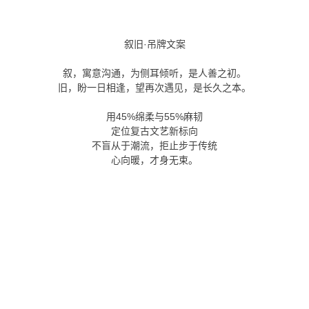
叙旧·吊牌文案
叙，寓意沟通，为侧耳倾听，是人善之初。
旧，盼一日相逢，望再次遇见，是长久之本。
用45%绵柔与55%麻韧
定位复古文艺新标向
不盲从于潮流，拒止步于传统
心向暖，才身无束。