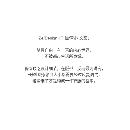
Ze/Design | T 恤/背心 文案：
随性自由，有丰富的内心世界，
不被都市生活所束缚。
貌似缺乏设计细节，在版型上反而最为讲究，
长短比例/领口大小都需要经过反复调试，
这些细节才是构成一件衣服的基本。