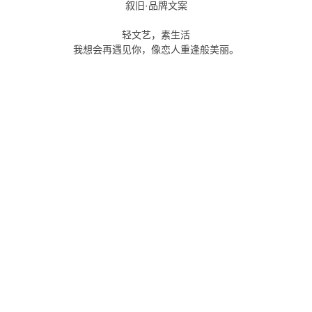
叙旧·品牌文案
轻文艺，素生活
我想会再遇见你，像恋人重逢般美丽。