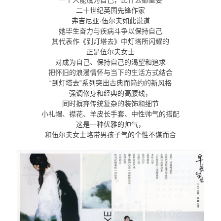
“一个人能成为自己，比什么都重要”
二十世纪英国先锋作家
弗吉尼亚·伍尔夫如此说道
她毕生奋力与疾病斗争以保持自己
其代表作《到灯塔去》中灯塔所闪耀的
正是伍尔夫女士
对成为自己、保持自己的渴望和追求
把怀旧的浪漫情怀与当下的生活方式结合
“到灯塔去”系列突出古典而简约的新风格
强调修身和经典的高腰线，
同时摒弃传统复杂的装饰和细节
小礼帽、襟花、羊皮长手套、中性帅气的搭配
这是一种优雅的帅气，
和伍尔夫女士略带男孩子气的个性不谋而合