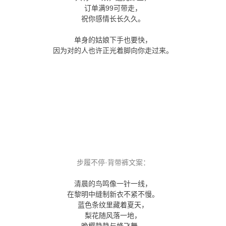
订单满99可带走，
祝你感情长长久久。
单身的姑娘下手也要快，
因为对的人也许正光着脚向你走过来。
步履不停·背带裤文案：
清晨的鸟鸣像一针一线，
在黎明中缝制新衣不紧不慢。
蓝色条纹里藏着夏天，
梨花随风落一地，
晚樱静静与蜂飞舞。