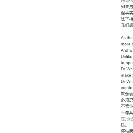
感冒很
如果
但事实
除了
我们
As the
more b
And wh
Unlike
tampon
Dr Whi
make y
Dr Whi
comfor
就像表
必须
不管
不像
在月
质。
怀特