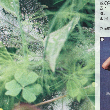
就好
说了
过。
那为
然而