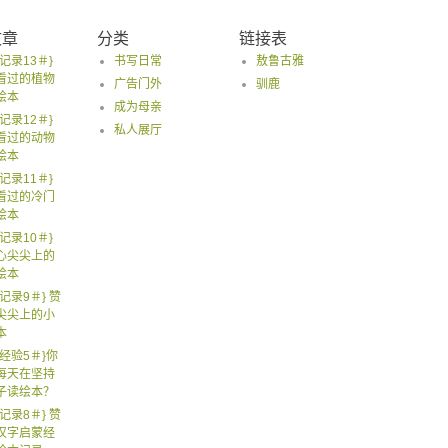
文章
分类
链接表
记录13＃}
书写日常
敖鲁古雅
看过的植物
广告门外
驯鹿
绘本
成为母亲
记录12＃}
私人展厅
看过的动物
绘本
记录11＃}
看过的冷门
绘本
记录10＃}
心尖尖上的
绘本
记录9＃} 赞
尖尖上的小
本
经验5＃}你
每天在坚持
子读绘本？
记录8＃} 赞
汉字启蒙经