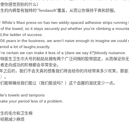
（使你感觉到别的什么）
生的内裤垫有独特的“Tendasoft”覆盖，从而让你保持干爽和舒服。
 White’s Maxi press-on has two widdy-spaced adhesive strips running 
 of the lowed, so it stays securely put whether you’re climbing a mounta
d,the ladder of success.
104 years in the business, we aren’t naive enough to imagine we could
eriod a lot of laughs,exactly.
’re certain we can make it less of a (dare we say it?)bloody nuisance.
怀特医生卫生巾大号的粘贴处拥有两个广泛间隔的胶带固定，从而保证你
或者走向成功的阶梯都会非常安全。
4年之后的，我们不会天真的想象我们将会给你的月经带来多少欢笑，那是
的）
。
我们能够确信我们能让（我们能说吗？）这个血腥的滋扰变少一点。
te’s towels and tampons
ake your period less of a problem.
医生的毛巾和卫生棉
的经期减少麻烦