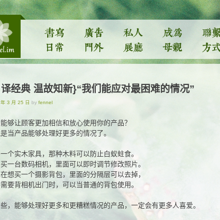
自译经典 温故知新}“我们能应对最困难的情况”
 年 3 月 25 日
by
fennel
么能够让顾客更加相信和放心使用你的产品？
就是当产品能够处理好更多的情况了。
买一个实木家具，那种木料可以防止白蚁蛀食。
如买一台数码相机，里面可以即时调节修改照片。
现在想买一个摄影背包，里面的分隔层可以去掉，
不需要背相机出门时，可以当普通的背包使用。
那些，能够处理好更多和更糟糕情况的产品，一定会有更多人喜爱。