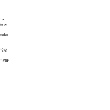
the
in or
 make
无论是
当然的