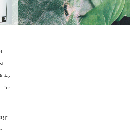
es
ed
 5-day
h… For
儿那样