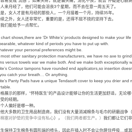
容易变成“流感”，如果头疼，就是偏头痛；消化不良，就会“怀疑是心脏病
男人来月经了，他们可能会沮丧3个星期，而不去在意一周五天了。
是，女人才是有月经的那些人，一个月接着一个月，持续35年。
持续之外，女人还非常忙，重要的是，还得不屈不挠的坚持下去。
想我们能给予一点帮忙。
 chart shows,there are ‘Dr White’s’ products designed to make your life 
earable, whatever kind of periods you have to put up with.
atever your personal preferences might be.
 most other sanitary protection manufacturers, we have no axe to grind 
s versus towels war we make both. And we make both exceptionally we
te’s Contour tampons have rounded end applicators,so insertion doesn
ou catch your breath… Or anything.
te’s Panty Pads have a unique Tendasoft cover to keep you drier and
table.
格展示的那样，“怀特医生”的产品设计能够让你的生活更加舒适，无论哪
忍受的经期。
你个人偏好是哪一种。
其他大多数的卫生用品制造商，我们没有大量消减棉条与毛巾的研磨战争
经棉塞对护垫的竞争中没有私心
），
（我们两者都生产。）
我们都让它们
医生保持卫生棉条有圆形端的喷头，因此在插入时不会让你屏住呼吸…或