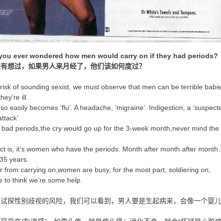
you ever wondered how men would carry on if they had periods?
没有想过，如果男人来月经了，他们该如何度过？
 risk of sounding sexist, we must observe that men can be terrible babi
ey’re ill.
 so easily becomes ‘flu’. A headache, ‘migraine’. Indigestion, a ‘suspect
attack’
 bad periods,the cry would go up for the 3-week month,never mind the
ct is, it’s women who have the periods. Month after month after mont
35 years.
r from carrying on,women are busy, for the most part, soldiering on,
e to think we’re some help.
着试探性别歧视的风险，我们可以看到，男人要是生起病来，会像一个婴
。