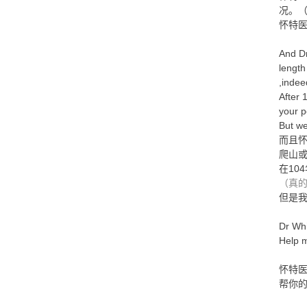
况。
怀特医
And Dr
length
,indee
After 
your p
But we
而且
爬山
在10
（真
但是
Dr Whi
Help m
怀特
帮你