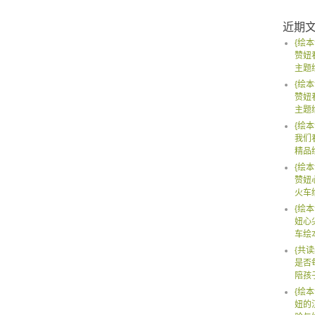
近期
{绘本
赞妞
主题
{绘本
赞妞
主题
{绘本
我们
精品
{绘本
赞妞
火车
{绘本
妞心
车绘
{共读
是否
陪孩
{绘本
妞的