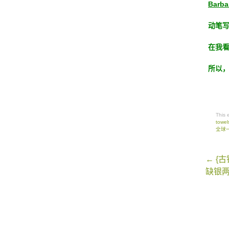
Barb
动笔
在我
所以
This 
towel
全球
Post
←
{古
navigati
缺银