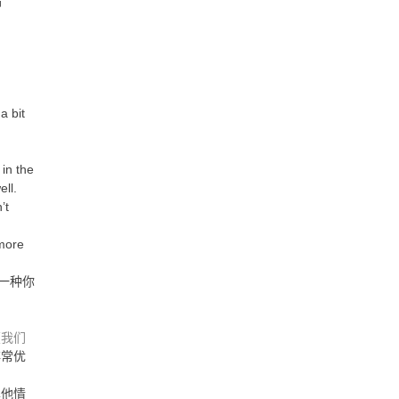
”
a bit
in the
ll.
’t
 more
一种你
（
我们
非常优
其他情