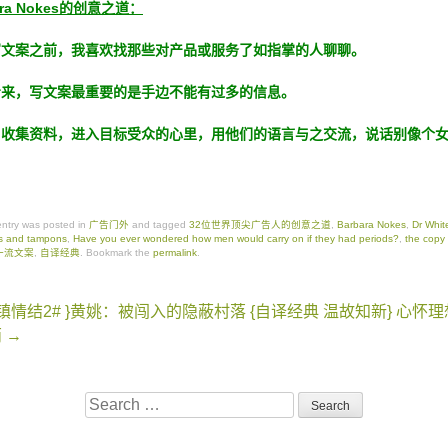
ara Nokes的创意之道：
写文案之前，我喜欢找那些对产品或服务了如指掌的人聊聊。
看来，写文案最重要的是手边不能有过多的信息。
，收集资料，进入目标受众的心里，用他们的语言与之交流，说话别像个
entry was posted in
广告门外
and tagged
32位世界顶尖广告人的创意之道
,
Barbara Nokes
,
Dr Whit
s and tampons
,
Have you ever wondered how men would carry on if they had periods?
,
the copy
一流文案
,
自译经典
. Bookmark the
permalink
.
镇情结2# }黄姚：被闯入的隐蔽村落
{自译经典 温故知新} 心怀
on
两
→
Search
for: