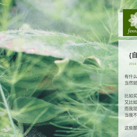
{
2014
有什
当然
比如
又比
而我
当我
这些