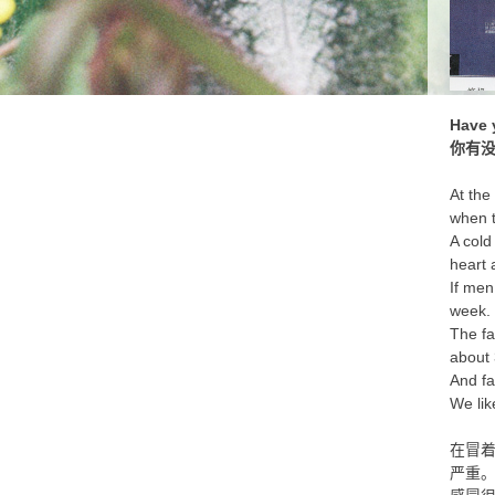
Have 
你有
At the
when th
A cold
heart 
If men
week.
The fa
about 
And fa
We lik
在冒
严重