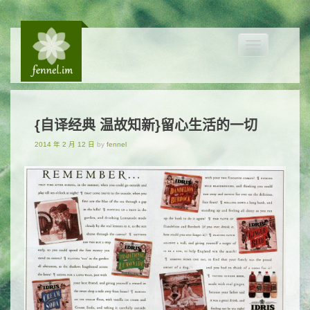
Toggle
navigation
{自译经典 温故知新}留心生活的一切
2014 年 2 月 12 日
by
fennel