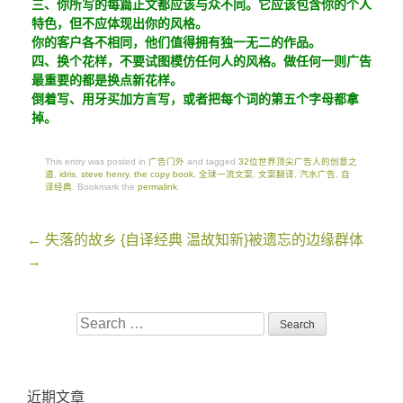
三、你所写的每篇正文都应该与众不同。它应该包含你的个人
特色，但不应体现出你的风格。
你的客户各不相同，他们值得拥有独一无二的作品。
四、换个花样，不要试图模仿任何人的风格。做任何一则广告
最重要的都是换点新花样。
倒着写、用牙买加方言写，或者把每个词的第五个字母都拿
掉。
This entry was posted in
广告门外
and tagged
32位世界顶尖广告人的创意之
道
,
idris
,
steve henry
,
the copy book
,
全球一流文案
,
文案翻译
,
汽水广告
,
自
译经典
. Bookmark the
permalink
.
Post
←
失落的故乡
{自译经典 温故知新}被遗忘的边缘群体
navigation
→
Search
for:
近期文章