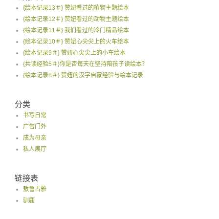
{绘本记录13＃} 赞妞看过的植物主题绘本
{绘本记录12＃} 赞妞看过的动物主题绘本
{绘本记录11＃} 我们看过的冷门精品绘本
{绘本记录10＃} 赞妞心尖尖上的火车绘本
{绘本记录9＃} 赞妞心尖尖上的小车绘本
{共读经验5＃}你是否每天在坚持陪孩子读绘本？
{绘本记录8＃} 赞妞的汉字启蒙经验与绘本记录
分类
书写日常
广告门外
成为母亲
私人展厅
链接表
敖鲁古雅
驯鹿