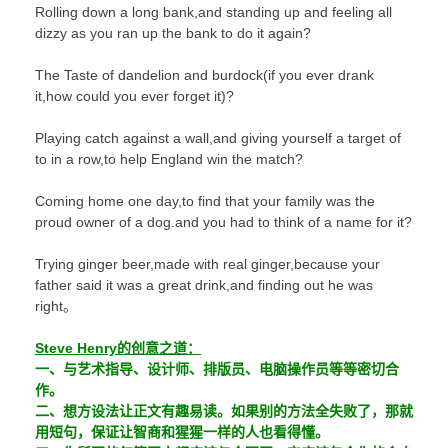
Rolling down a long bank,and standing up and feeling all
dizzy as you ran up the bank to do it again?
The Taste of dandelion and burdock(if you ever drank
it,how could you ever forget it)?
Playing catch against a wall,and giving yourself a target of
to in a row,to help England win the match?
Coming home one day,to find that your family was the
proud owner of a dog.and you had to think of a name for it?
Trying ginger beer,made with real ginger,because your
father said it was a great drink,and finding out he was
right。
Steve Henry的创意之道：
一、与艺术指导、设计师、排版员、电脑操作员等等密切合
作。
二、想方设法让正文有趣易读。如果别的方法全失败了，那就
用短句，保证让智商和猩猩一样的人也看得懂。