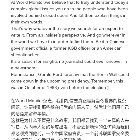
At World Monitor,we believe that to truly understand today’s
complex global issues,you go to the people who have been
involved behind closed doors.And let then explain things in
their own words.
That’s why whatever the story,we search for an expert to
write it. From an insider’s perspective. And go wherever in
the world we have to in order to find them. Be it a Chinese
government official,a former KGB officer or an American
shcoolteacher.
It’s a search for insights no journalist could ever uncover in
a newsroom.
For instance, Gerald Ford foresaw that the Berlin Wall could
come down in the upcoming presidency.(Remember, this
was in October of 1988,even before the election.)
在World Monitor杂志，我们相信要真正理解当今世界的复杂
问题，你要找到那些躲在门后的内幕人员，然后让他们用自己
的话语来解释事情。
这就是为什么不管是什么故事，我们都要找到一个专属的人来
写它，从内幕人员的角度出发，不管去到地球的任何角落我们
都必须找到他们，一个中国政府官员，一个前苏联国家安全委