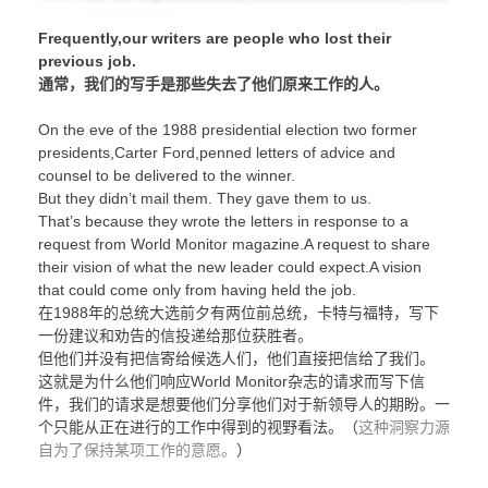
Frequently,our writers are people who lost their
previous job.
通常，我们的写手是那些失去了他们原来工作的人。
On the eve of the 1988 presidential election two former
presidents,Carter Ford,penned letters of advice and
counsel to be delivered to the winner.
But they didn’t mail them. They gave them to us.
That’s because they wrote the letters in response to a
request from World Monitor magazine.A request to share
their vision of what the new leader could expect.A vision
that could come only from having held the job.
在1988年的总统大选前夕有两位前总统，卡特与福特，写下
一份建议和劝告的信投递给那位获胜者。
但他们并没有把信寄给候选人们，他们直接把信给了我们。
这就是为什么他们响应World Monitor杂志的请求而写下信
件，我们的请求是想要他们分享他们对于新领导人的期盼。一
个只能从正在进行的工作中得到的视野看法。（
这种洞察力源
自为了保持某项工作的意愿。
）