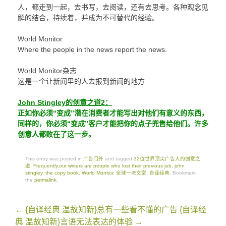
人，都走到一起，去书写，去阅读，还有去思考。各种观念见
解的结合，持续着，并成为不可替代的经验。
World Monitor
Where the people in the news report the news.
World Monitor杂志
这是一个让新闻里的人去报到新闻的地方
John Stingley的创意之道2：
正如你必须“变成”潜在消费者才能写出对他们有意义的东西，
同样的，你必须“变成”客户才能把你的点子兜售给他们。许多
创意人都败在了这一步。
This entry was posted in
广告门外
and tagged
32位世界顶尖广告人的创意之
道
,
Frequently.our writers are people who lost their previous job
,
john
stingley
,
the copy book
,
World Monitor
,
全球一流文案
,
自译经典
. Bookmark
the
permalink
.
Post
←
{自译经典 温故知新}总有一些看不懂的广告
{自译经
navigation
典 温故知新}言语无法表达的体验
→