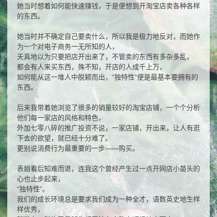
她当时想着如何能快速赚钱，于是便想到开淘宝店卖各种各样
的东西。
她当时并不确定自己要卖什么，所以我是极力地反对，而她作
为一个对电子商务一无所知的人，
天真地以为只要把店开出来了，不管卖的东西有多杂多乱，
都会有人来买东西，殊不知，开店的人成千上万，
如何能从这一堆人中脱颖而出，“独特性”便是最基本要拥有的
东西。
后来我带着她浏览了很多的销量较好的淘宝店铺，一个个分析
他们每一家店的风格和特色，
外加七零八碎的推广投资不说，一家店铺，开出来，让人有逛
下去的欲望，就已经十分难了。
更别说消费行为最重要的一步——购买。
表姐看后知难而退，连我这个曾经产生过一点开网店小苗头的
心也止步起来，
“独特性”。
我们的成长环境总是要求我们成为一种全才，语数英史地生样
样优秀，