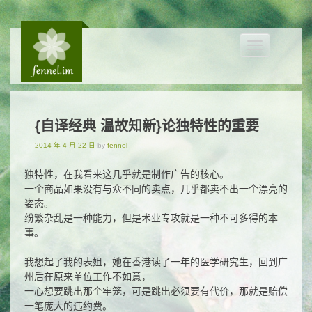
Toggle
navigation
{自译经典 温故知新}论独特性的重要
2014 年 4 月 22 日
by
fennel
独特性，在我看来这几乎就是制作广告的核心。
一个商品如果没有与众不同的卖点，几乎都卖不出一个漂亮的
姿态。
纷繁杂乱是一种能力，但是术业专攻就是一种不可多得的本
事。
我想起了我的表姐，她在香港读了一年的医学研究生，回到广
州后在原来单位工作不如意，
一心想要跳出那个牢笼，可是跳出必须要有代价，那就是赔偿
一笔庞大的违约费。