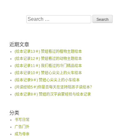
Search
for:
近期文章
{绘本记录13＃} 赞妞看过的植物主题绘本
{绘本记录12＃} 赞妞看过的动物主题绘本
{绘本记录11＃} 我们看过的冷门精品绘本
{绘本记录10＃} 赞妞心尖尖上的火车绘本
{绘本记录9＃} 赞妞心尖尖上的小车绘本
{共读经验5＃}你是否每天在坚持陪孩子读绘本？
{绘本记录8＃} 赞妞的汉字启蒙经验与绘本记录
分类
书写日常
广告门外
成为母亲