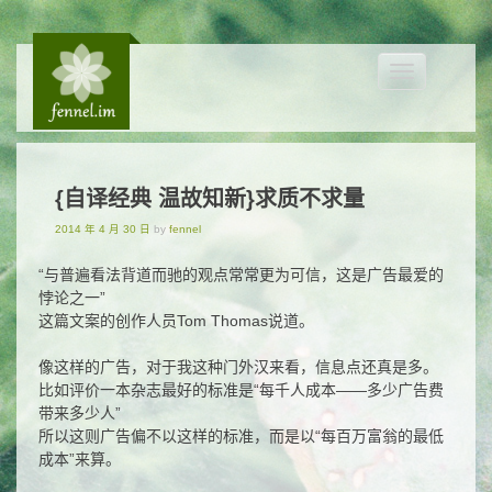
Toggle
navigation
{自译经典 温故知新}求质不求量
2014 年 4 月 30 日
by
fennel
“与普遍看法背道而驰的观点常常更为可信，这是广告最爱的
悖论之一”
这篇文案的创作人员Tom Thomas说道。
像这样的广告，对于我这种门外汉来看，信息点还真是多。
比如评价一本杂志最好的标准是“每千人成本——多少广告费
带来多少人”
所以这则广告偏不以这样的标准，而是以“每百万富翁的最低
成本”来算。