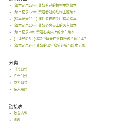
{绘本记录13＃} 赞妞看过的植物主题绘本
{绘本记录12＃} 赞妞看过的动物主题绘本
{绘本记录11＃} 我们看过的冷门精品绘本
{绘本记录10＃} 赞妞心尖尖上的火车绘本
{绘本记录9＃} 赞妞心尖尖上的小车绘本
{共读经验5＃}你是否每天在坚持陪孩子读绘本？
{绘本记录8＃} 赞妞的汉字启蒙经验与绘本记录
分类
书写日常
广告门外
成为母亲
私人展厅
链接表
敖鲁古雅
驯鹿