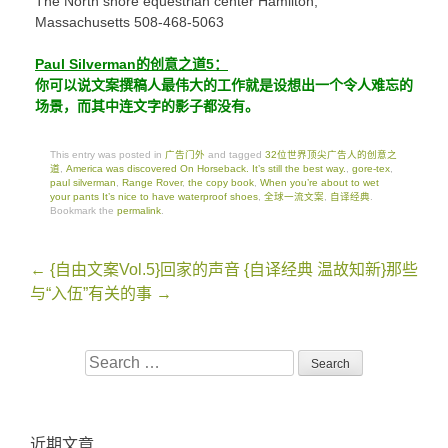
The North shore equestrian center Hamilton,
Massachusetts 508-468-5063
Paul Silverman的创意之道5：
你可以说文案撰稿人最伟大的工作就是设想出一个令人难忘的
场景，而其中连文字的影子都没有。
This entry was posted in
广告门外
and tagged
32位世界顶尖广告人的创意之
道
,
America was discovered On Horseback. It’s still the best way.
,
gore-tex
,
paul silverman
,
Range Rover
,
the copy book
,
When you’re about to wet
your pants It’s nice to have waterproof shoes
,
全球一流文案
,
自译经典
.
Bookmark the
permalink
.
Post
←
{自由文案Vol.5}回家的声音
{自译经典 温故知新}那些
navigation
与“入伍”有关的事
→
Search
for:
近期文章