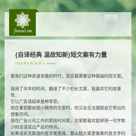
Toggle
navigation
{自译经典 温故知新}短文案有力量
2014 年 4 月 14 日
by
fennel
像我们这种高速发展的时代，其实最需要这种篇幅的短文案。
我用了半年的时间，翻译了不少的长文案，我喜欢它的故事
性，
它让广告读起来是种享受。
而在看到那些短小精悍的文案时，你又会无法摆脱由它带出的
想象空间。
我在广告公司工作的那段时间里，大家都喜欢能够用一句字数
少的话语说出产品的特点。
如果说长文案说的是文笔思维，那么短文案更偏重的是文字的