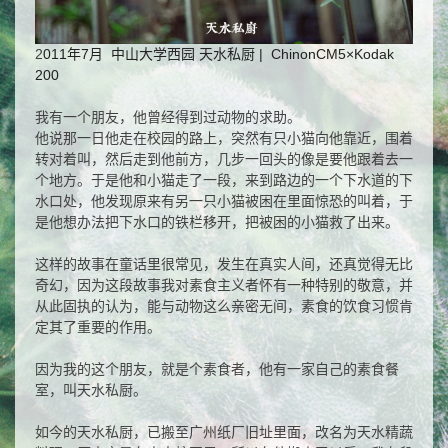
2
011年7月 中山大学西园 天水私厨 | ChinonCM5×Kodak
200
我有一个朋友，他曾经得到过动物的求助。
他说那一日他走在校园的路上，突然有只小猫向他靠近，围着
转对着叫，然后走到他前方，几步一回头的像是要他跟着去一
个地方。于是他和小猫走了一段，来到路边的一个下水道的下
水口处，他发现原来有另一只小猫被困在里面惊恐的叫着，于
是他想办法把下水口的铁栏移开，把被困的小猫救了出来。
这样的故事在童话里很常见，发生在真实人间，还真觉得无比
奇幻，因为这段故事我对素食主义者怀有一种特别的敬意，并
从此固执的认为，能与动物这么亲密无间，素食的饮食习惯肯
定其了重要的作用。
因为我的这个朋友，就是个素食者，他有一家自己的素食餐
室，叫天水私厨。
如今的天水私厨，已搬至广州纸厂旧址里面，改名为天水精蔬