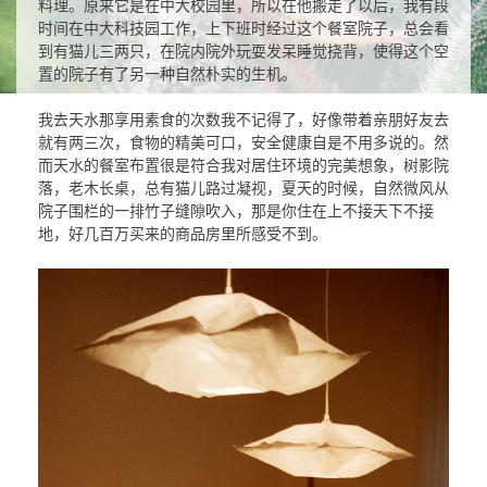
料理。原来它是在中大校园里，所以在他搬走了以后，我有段
时间在中大科技园工作，上下班时经过这个餐室院子，总会看
到有猫儿三两只，在院内院外玩耍发呆睡觉挠背，使得这个空
置的院子有了另一种自然朴实的生机。
我去天水那享用素食的次数我不记得了，好像带着亲朋好友去
就有两三次，食物的精美可口，安全健康自是不用多说的。然
而天水的餐室布置很是符合我对居住环境的完美想象，树影院
落，老木长桌，总有猫儿路过凝视，夏天的时候，自然微风从
院子围栏的一排竹子缝隙吹入，那是你住在上不接天下不接
地，好几百万买来的商品房里所感受不到。