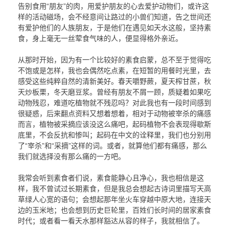
告别食用“朋友”的肉，用爱护朋友的心去爱护动物们，或许这
样的活动磁场，会不经意间让路过的小兽们知道，告之世间还
有爱护他们的人族朋友，于是他们在遇见如天水这般，坚持素
食，身上毫无一丝荤食气味的人，便显得格外亲近。
从那时开始，因为有一个比较好的素食启蒙，总不至于觉得吃
不饱或是怎样，我也会偶然吃点素，在短暂的用餐时光里，去
感受这些纯粹自然的清新美好。春天嚼野蕨，夏天榨甘蔗，秋
天炒板栗，冬天磨豆浆。曾经有朋友不屑一顾，质疑着如果吃
动物残忍，难道吃植物就不残忍吗？对此我也有一段时间感到
很疑惑，后来翻点资料又想着想着，相对于动物被宰杀的痛感
而言，植物被采摘应该没这么痛吧，起码植物不会表现得歇斯
底里，不会反抗和惨叫；起码在中文的诠释里，我们也分别用
了“宰杀”和“采摘”这样的词。或者，就算他们都有痛感，那么
我们就选择没有那么痛的一方吧。
我常会听到素食者们说，素食能静心且净心，我也相信是这
样，我不曾试过长期素食，但是我总会想起古诗词里描写天高
草绿人心宽的语句；会想起那年坐火车穿越中原大地，连接天
边的玉米地；也会想到历史巨轮里，百姓们长时间的居家素食
时代；或者看一看天水那样豁达从容的样子，我就相信了。