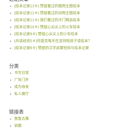
{绘本记录13＃} 赞妞看过的植物主题绘本
{绘本记录12＃} 赞妞看过的动物主题绘本
{绘本记录11＃} 我们看过的冷门精品绘本
{绘本记录10＃} 赞妞心尖尖上的火车绘本
{绘本记录9＃} 赞妞心尖尖上的小车绘本
{共读经验5＃}你是否每天在坚持陪孩子读绘本？
{绘本记录8＃} 赞妞的汉字启蒙经验与绘本记录
分类
书写日常
广告门外
成为母亲
私人展厅
链接表
敖鲁古雅
驯鹿