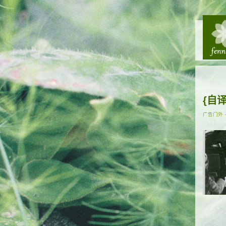
{自
广告门外