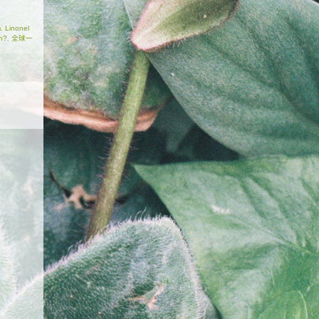
m
,
Linonel
th?
,
全球一