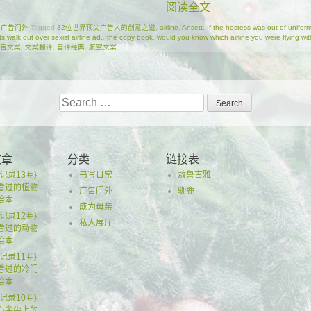
阅读全文
n
广告门外
Tagged
32位世界顶尖广告人的创意之道
,
airline
,
Ansett
,
If the hostess was out of unifor
ts walk out over sexist airline ad.
,
the copy book
,
would you know which airline you were flying wi
告文案
,
文案翻译
,
自译经典
,
航空文案
Search
for:
文章
分类
链接表
记录13＃}
书写日常
敖鲁古雅
看过的植物
广告门外
驯鹿
绘本
成为母亲
记录12＃}
私人展厅
看过的动物
绘本
记录11＃}
看过的冷门
绘本
记录10＃}
心尖尖上的