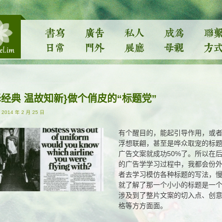
译经典 温故知新}做个俏皮的“标题党”
-
2014 年 2 月 25 日
有个醒目的，能起引导作用，或
浮想联翩，甚至是哗众取宠的标
广告文案就成功50%了。所以在
的广告学学习过程中，我都会份
者去学习模仿各种标题的写法，
就了解了那一个小小的标题是一
涉及到了整片文案的切入点、创
格等方方面面。