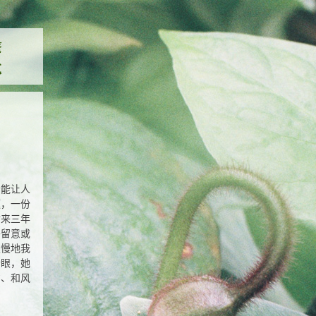
者能让人
题，一份
后来三年
外留意或
慢慢地我
个眼，她
意、和风