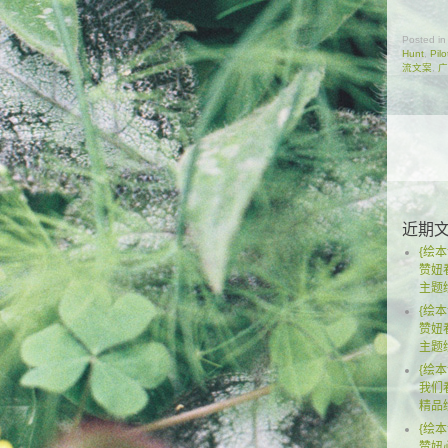
Posted i
Hunt
,
Pilo
流文案
,
广
近期
{绘本
赞妞
主题
{绘本
赞妞
主题
{绘本
我们
精品
{绘本
赞妞