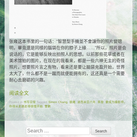
张雍这本书里的一句话：“智慧型手機並不會讓你的照片變聰
明，畢竟還是同樣的腦袋在你的脖子上緣……”所以，照片是会
说话的，它是能够反映出拍照人的思想。以前那些花草或者在
美术馆拍的图片，在现在的我看来，都是一些六神无主的奇怪
照片。想要照片言之有物，看来还是要让脑袋充盈开始，世界
太大了，什么都不是一蹴而就便能拥有的，这还真是一个需要
耐心去磨砺的兴趣。
阅读全文
Posted in
书写日常
Tagged
Simon Chang
,
張雍
,
波西米亞六年
,
蒸發
,
要成为摄影师，
你得从走路走得很慢开始
,
雙數
Search