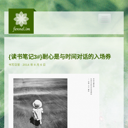
Toggle
navigation
{读书笔记3#}耐心是与时间对话的入场券
书写日常
-
2014 年 6 月 6 日