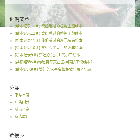
for:
近期文章
{绘本记录13＃} 赞妞看过的植物主题绘本
{绘本记录12＃} 赞妞看过的动物主题绘本
{绘本记录11＃} 我们看过的冷门精品绘本
{绘本记录10＃} 赞妞心尖尖上的火车绘本
{绘本记录9＃} 赞妞心尖尖上的小车绘本
{共读经验5＃}你是否每天在坚持陪孩子读绘本？
{绘本记录8＃} 赞妞的汉字启蒙经验与绘本记录
分类
书写日常
广告门外
成为母亲
私人展厅
链接表