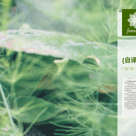
{自
广告门外