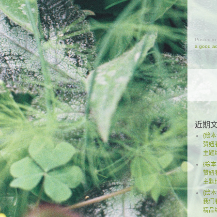
Posted i
a good ad
近期
{绘本
赞妞
主题
{绘本
赞妞
主题
{绘本
我们
精品