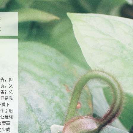
广告，但
某页。又
广告？总
，但是我
不看下
一个引用
这让我想
文案高
老少咸