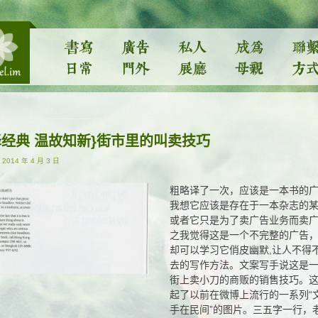
译经典 温故知新}街市里的叫卖技巧
-
2014 年 4 月 3 日
粗略译了一次，应该是一本书的
我想它应该是存在于一本杂志的
或者它只是为了卖广告业务而卖
之我觉得这是一个不完整的广告
却可以学习它俏皮幽默,让人不得
去的写作方法。文案写手说这是
街上卖小刀的商贩的销售技巧。
起了以前在微博上流行的一系列“
手在民间”的图片。三五字一行，