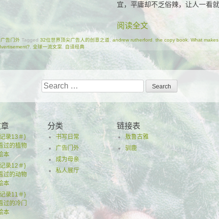
宜，平庸却不乏俗辣，让人一看
阅读全文
n
广告门外
Tagged
32位世界顶尖广告人的创意之道
,
andrew rutherford
,
the copy book
,
What makes 
vertisement?
,
全球一流文案
,
自译经典
Search
for:
文章
分类
链接表
记录13＃}
书写日常
敖鲁古雅
看过的植物
广告门外
驯鹿
绘本
成为母亲
记录12＃}
私人展厅
看过的动物
绘本
记录11＃}
看过的冷门
绘本