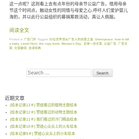
这一点呢？这则看上去有点年份的母亲节公益广告，借用母亲
节这个时间点，触动女性的同情与母爱之心,呼吁人们爱护婴儿
海豹，并以此行公益组织的募捐筹款活动，真让人佩服。
阅读全文
Posted in
广告门外
Tagged
32位世界顶尖广告人的创意之道
,
Greenpeace
,
how to kill
a baby
,
Lionel Hunt
,
the copy book
,
Woman’s Day.
,
全球一流文案
,
公益广告
,
广告文
案
,
文案翻译
,
自译经典
Search
for:
近期文章
{绘本记录13＃} 赞妞看过的植物主题绘本
{绘本记录12＃} 赞妞看过的动物主题绘本
{绘本记录11＃} 我们看过的冷门精品绘本
{绘本记录10＃} 赞妞心尖尖上的火车绘本
{绘本记录9＃} 赞妞心尖尖上的小车绘本