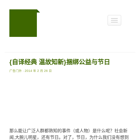
Toggle
navigation
{自译经典 温故知新}捆绑公益与节日
广告门外
-
2014 年 2 月 26 日
那么能让广泛人群都熟知的事件（或人物）是什么呢？社会新
闻,大腕儿明星，还有节日。对了，节日，为什么我们没有想到